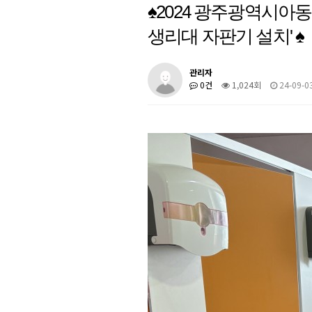
♠2024 광주광역시아
생리대 자판기 설치' ♠
관리자
0건
1,024회
24-09-03