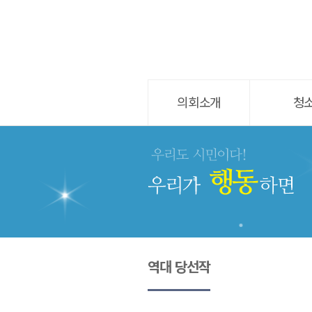
의회소개
청
역대 당선작